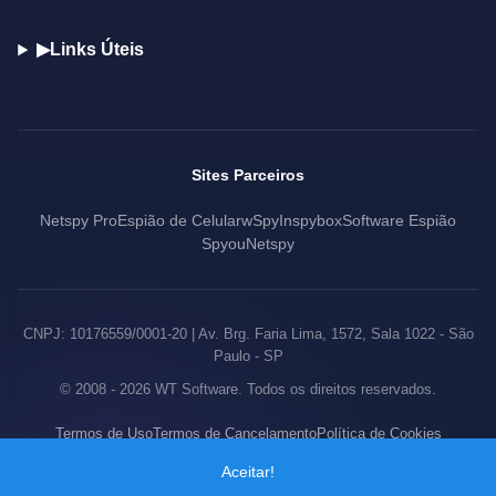
▶
Links Úteis
Sites Parceiros
Netspy Pro
Espião de Celular
wSpy
Inspybox
Software Espião
Spyou
Netspy
CNPJ: 10176559/0001-20 | Av. Brg. Faria Lima, 1572, Sala 1022 - São
Paulo - SP
© 2008 - 2026 WT Software. Todos os direitos reservados.
Termos de Uso
Termos de Cancelamento
Política de Cookies
Política de Privacidade
Aceitar!