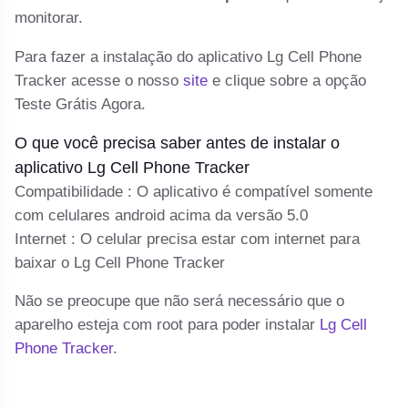
monitorar.
e
o 
ão
Para fazer a instalação do aplicativo Lg Cell Phone
cl
Tracker acesse o nosso
site
e clique sobre a opção
Teste Grátis Agora.
C
ma
O que você precisa saber antes de instalar o
Se
aplicativo Lg Cell Phone Tracker
a
Compatibilidade : O aplicativo é compatível somente
d
com celulares android acima da versão 5.0
Internet : O celular precisa estar com internet para
baixar o Lg Cell Phone Tracker
Não se preocupe que não será necessário que o
aparelho esteja com root para poder instalar
Lg Cell
Phone Tracker
.