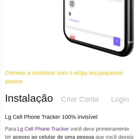
Comece a monitorar com o wSpy em pequenos
passos
Instalação
n
Criar Conta
Login
Lg Cell Phone Tracker 100% invisível
L
 e
Para
Lg Cell Phone Tracker
você deve primeiramente
De
ter
acesso ao celular de uma pessoa
que você deseja
te