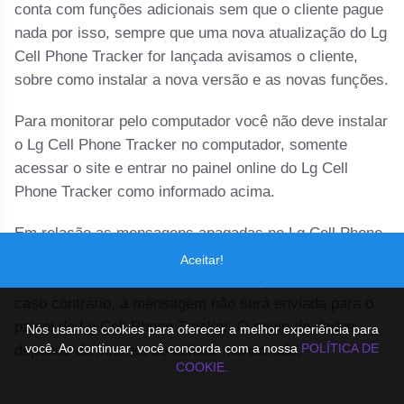
conta com funções adicionais sem que o cliente pague
nada por isso, sempre que uma nova atualização do Lg
Cell Phone Tracker for lançada avisamos o cliente,
sobre como instalar a nova versão e as novas funções.
Para monitorar pelo computador você não deve instalar
o Lg Cell Phone Tracker no computador, somente
acessar o site e entrar no painel online do Lg Cell
Phone Tracker como informado acima.
Em relação as mensagens apagadas no Lg Cell Phone
Tracker, se a mensagem for enviada ao painel do Lg
Aceitar!
Cell Phone Tracker antes de ser apagada você verá,
caso contrário, a mensagem não será enviada para o
painel do Lg Cell Phone Tracker. O envio de dados
Nós usamos cookies para oferecer a melhor experiência para
você. Ao continuar, você concorda com a nossa
POLÍTICA DE
depende da internet do celular monitorado.
COOKIE.