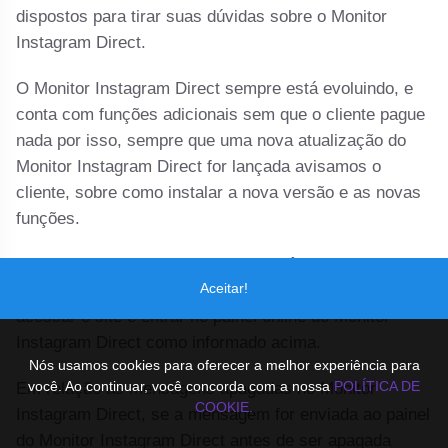
dispostos para tirar suas dúvidas sobre o Monitor
Instagram Direct.
O Monitor Instagram Direct sempre está evoluindo, e
conta com funções adicionais sem que o cliente pague
nada por isso, sempre que uma nova atualização do
Monitor Instagram Direct for lançada avisamos o
cliente, sobre como instalar a nova versão e as novas
funções.
Para monitorar pelo computador você não deve instalar
Aceitar!
o Monitor Instagram Direct no computador, somente
acessar o site e entrar no painel online do Monitor
Instagram Direct como informado acima.
Nós usamos cookies para oferecer a melhor experiência para
você. Ao continuar, você concorda com a nossa
POLÍTICA DE
Em relação as mensagens apagadas no Monitor
COOKIE.
Instagram Direct, se a mensagem for enviada ao painel
do Monitor Instagram Direct antes de ser apagada