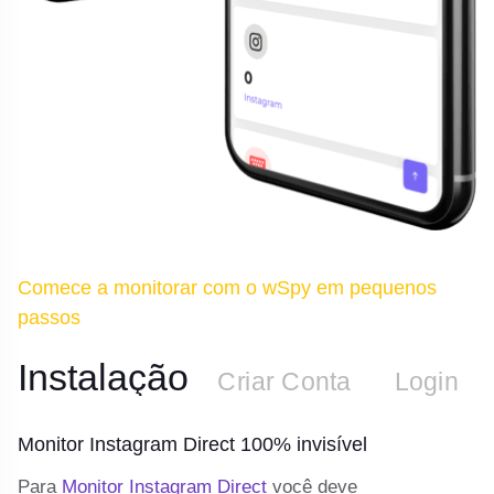
Comece a monitorar com o wSpy em pequenos
passos
Instalação
n
Criar Conta
Login
Monitor Instagram Direct 100% invisível
M
 e
Para
Monitor Instagram Direct
você deve
De