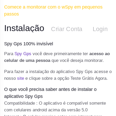
Comece a monitorar com o wSpy em pequenos
passos
Instalação
n
Criar Conta
Login
Spy Gps 100% invisível
S
 e
Para
Spy Gps
você deve primeiramente ter
acesso ao
De
y
celular de uma pessoa
que você deseja monitorar.
te
e
Para fazer a instalação do aplicativo Spy Gps acesse o
o 
nosso
site
e clique sobre a opção Teste Grátis Agora.
In
O que você precisa saber antes de instalar o
C
aplicativo Spy Gps
vá
Compatibilidade : O aplicativo é compatível somente
Se
com celulares android acima da versão 5.0