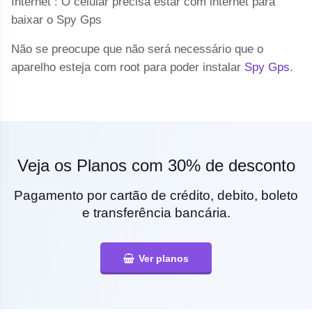
n
Internet : O celular precisa estar com internet para
baixar o Spy Gps
Não se preocupe que não será necessário que o
aparelho esteja com root para poder instalar
Spy Gps
.
Veja os Planos com 30% de desconto
Pagamento por cartão de crédito, debito, boleto
e transferência bancária.
Ver planos